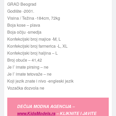
GRAD Beograd
Godište -2001.
Visina / Težina -184cm, 72kg
Boja kose – plava
Boja očiju -smedja
Konfekcijski broj majice -M, L
Konfekcijski broj farmerica -L, XL
Konfekcijski broj haljina – L
Broj obuće – 41,42
Je l’ imate pirsing – ne
Je l’ imate tetovaže – ne
Koji jezik znate i nivo -engleski jezik
Vozačka dozvola ne
DEČIJA MODNA AGENCIJA –
www.KidsModels.rs
– KLIKNITE I JAVITE