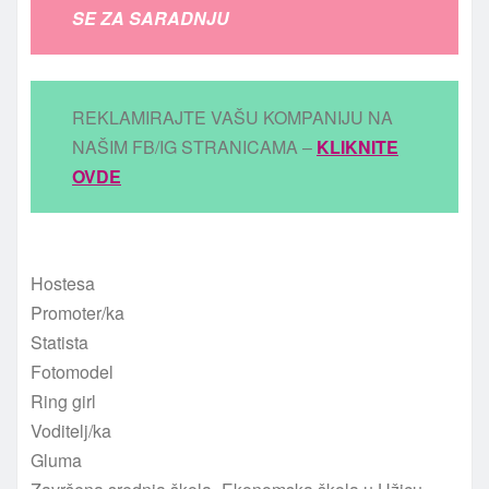
SE ZA SARADNJU
REKLAMIRAJTE VAŠU KOMPANIJU NA
NAŠIM FB/IG STRANICAMA –
KLIKNITE
OVDE
Hostesa
Promoter/ka
Statista
Fotomodel
Ring girl
Voditelj/ka
Gluma