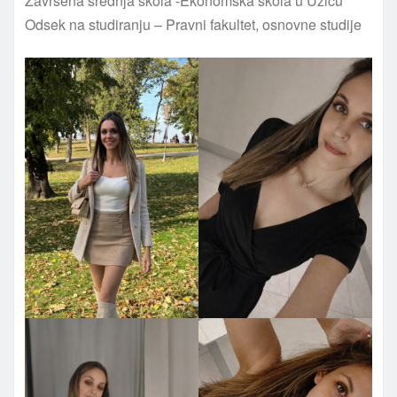
Završena srednja škola -Ekonomska škola u Užicu
Odsek na studiranju – Pravni fakultet, osnovne studije