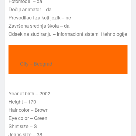
Fotomodel – da
Dečiji animator – da
Prevodilac i za koji jezik – ne
Završena srednja škola – da
Odsek na studiranju – Informacioni sistemi i tehnologije
City – Beograd
Year of birth – 2002
Height – 170
Hair color – Brown
Eye color – Green
Shirt size – S
Jeans size – 38