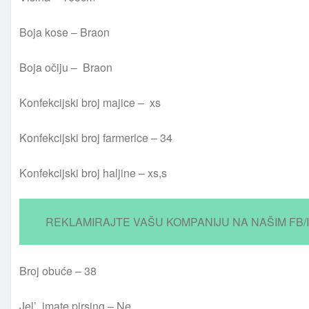
Boja kose – Braon
Boja očiju – Braon
Konfekcijski broj majice – xs
Konfekcijski broj farmerice – 34
Konfekcijski broj haljine – xs,s
REKLAMIRAJTE VAŠU KOMPANIJU NA NAŠIM FB/
Broj obuće – 38
Jel’ imate pirsing – Ne