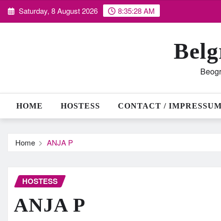
Skip
Saturday, 8 August 2026
8:35:30 AM
to
content
Belg
Beogr
HOME
HOSTESS
CONTACT / IMPRESSU
Home
ANJA P
HOSTESS
ANJA P