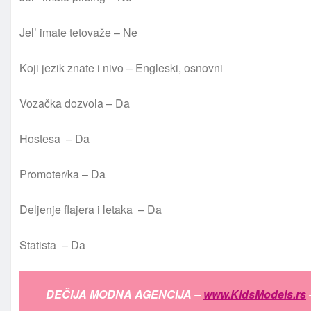
Jel’ imate tetovaže – Ne
Koji jezik znate i nivo – Engleski, osnovni
Vozačka dozvola – Da
Hostesa – Da
Promoter/ka – Da
Deljenje flajera i letaka – Da
Statista – Da
DEČIJA MODNA AGENCIJA –
www.KidsModels.rs