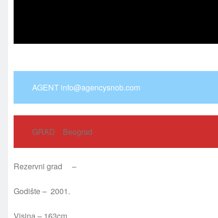
AGENT info@agencysnob.com
GRAD Beograd
Rezervni grad –
Godište – 2001.
Visina – 163cm