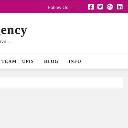
Follow Us
gency
lave …
 TEAM – UPIS
BLOG
INFO