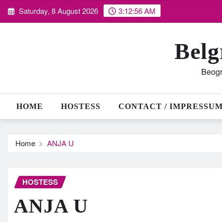
Skip
Saturday, 8 August 2026
3:12:57 AM
to
content
Belg
Beogr
HOME
HOSTESS
CONTACT / IMPRESSU
Home
ANJA U
HOSTESS
ANJA U