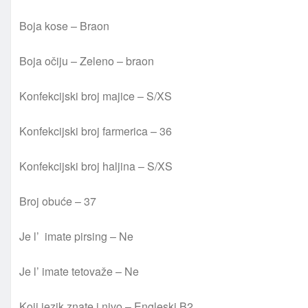
Boja kose – Braon
Boja očiju – Zeleno – braon
Konfekcijski broj majice – S/XS
Konfekcijski broj farmerica – 36
Konfekcijski broj haljina – S/XS
Broj obuće – 37
Je l’ imate pirsing – Ne
Je l’ imate tetovaže – Ne
Koji jezik znate i nivo – Engleski B2