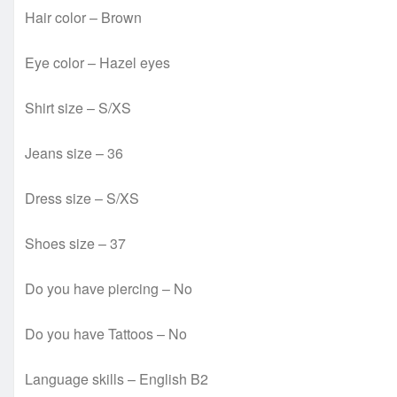
Hair color – Brown
Eye color – Hazel eyes
Shirt size – S/XS
Jeans size – 36
Dress size – S/XS
Shoes size – 37
Do you have piercing – No
Do you have Tattoos – No
Language skills – English B2