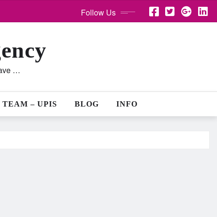
Follow Us
gency
lave …
 TEAM – UPIS
BLOG
INFO