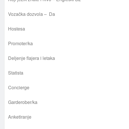
Vozačka dozvola – Da
Hostesa
Promoter/ka
Deljenje flajera i letaka
Statista
Concierge
Garderober/ka
Anketiranje