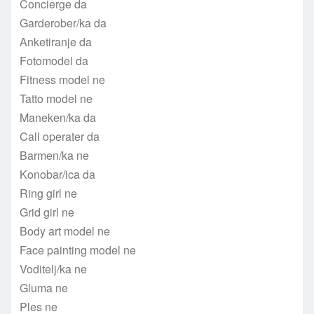
Concierge da
Garderober/ka da
Anketiranje da
Fotomodel da
Fitness model ne
Tatto model ne
Maneken/ka da
Call operater da
Barmen/ka ne
Konobar/ica da
Ring girl ne
Grid girl ne
Body art model ne
Face painting model ne
Voditelj/ka ne
Gluma ne
Ples ne