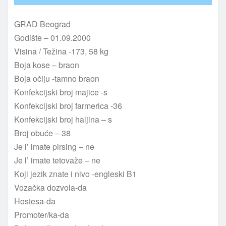
GRAD Beograd
Godište – 01.09.2000
Visina / Težina -173, 58 kg
Boja kose – braon
Boja očiju -tamno braon
Konfekcijski broj majice -s
Konfekcijski broj farmerica -36
Konfekcijski broj haljina – s
Broj obuće – 38
Je l’ imate pirsing – ne
Je l’ imate tetovaže – ne
Koji jezik znate i nivo -engleski B1
Vozačka dozvola-da
Hostesa-da
Promoter/ka-da