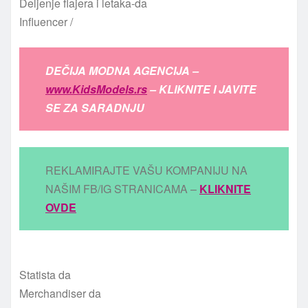
Deljenje flajera i letaka-da
Influencer /
DEČIJA MODNA AGENCIJA –
www.KidsModels.rs
– KLIKNITE I JAVITE
SE ZA SARADNJU
REKLAMIRAJTE VAŠU KOMPANIJU NA
NAŠIM FB/IG STRANICAMA –
KLIKNITE
OVDE
Statista da
Merchandiser da