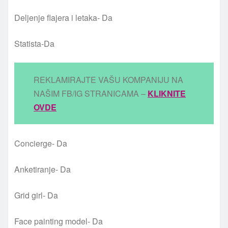
Deljenje flajera i letaka- Da
Statista-Da
REKLAMIRAJTE VAŠU KOMPANIJU NA
NAŠIM FB/IG STRANICAMA –
KLIKNITE
OVDE
Concierge- Da
Anketiranje- Da
Grid girl- Da
Face painting model- Da