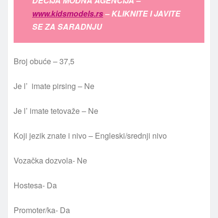
DEČIJA MODNA AGENCIJA –
www.kidsmodels.rs
– KLIKNITE I JAVITE
SE ZA SARADNJU
Broj obuće – 37,5
Je l’ imate pirsing – Ne
Je l’ imate tetovaže – Ne
Koji jezik znate i nivo – Engleski/srednji nivo
Vozačka dozvola- Ne
Hostesa- Da
Promoter/ka- Da