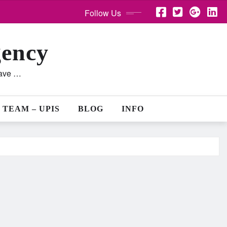
Follow Us
gency
lave …
 TEAM – UPIS
BLOG
INFO