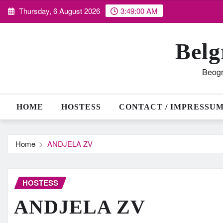
Skip
Thursday, 6 August 2026
3:49:01 AM
to
content
Belg
Beogr
HOME
HOSTESS
CONTACT / IMPRESSU
Home
ANDJELA ZV
HOSTESS
ANDJELA ZV