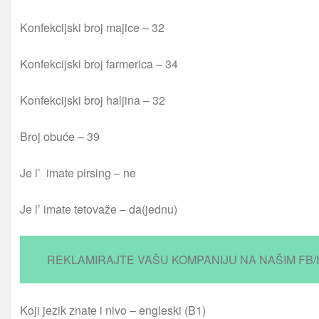
Konfekcijski broj majice – 32
Konfekcijski broj farmerica – 34
Konfekcijski broj haljina – 32
Broj obuće – 39
Je l’ imate pirsing – ne
Je l’ imate tetovaže – da(jednu)
REKLAMIRAJTE VAŠU KOMPANIJU NA NAŠIM FB/
Koji jezik znate i nivo – engleski (B1)