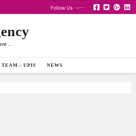
Follow Us
gency
lave …
 TEAM – UPIS
NEWS