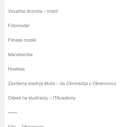
Vozačka dozvola – imam
Fotomodel
Fitness model
Maneken/ka
Hostesa
Završena srednja škola – da (Gimnazija u Obrenovcu)
Odsek na studiranju – ITAcademy
——
City – Obrenovac