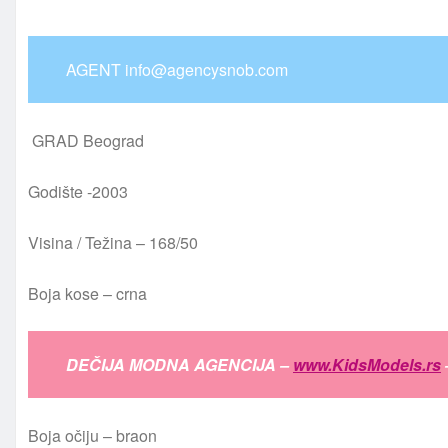
AGENT info@agencysnob.com
GRAD Beograd
Godište -2003
Visina / Težina – 168/50
Boja kose – crna
DEČIJA MODNA AGENCIJA –
www.KidsModels.rs
Boja očiju – braon