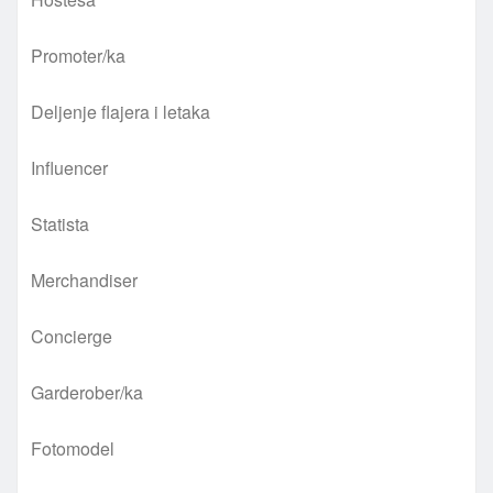
Promoter/ka
Deljenje flajera i letaka
Influencer
Statista
Merchandiser
Concierge
Garderober/ka
Fotomodel