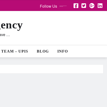
Follow Us
gency
lave …
 TEAM – UPIS
BLOG
INFO