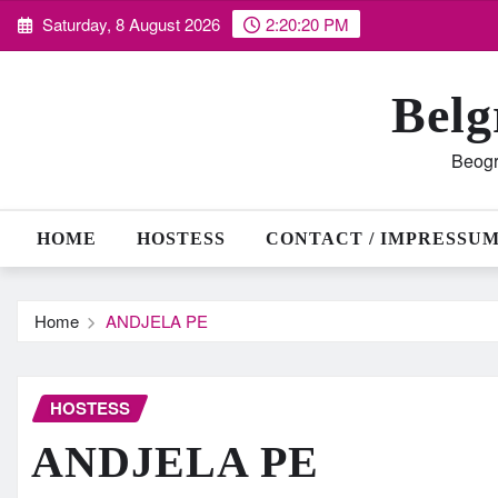
Skip
Saturday, 8 August 2026
2:20:23 PM
to
content
Belg
Beogr
HOME
HOSTESS
CONTACT / IMPRESSU
Home
ANDJELA PE
HOSTESS
ANDJELA PE